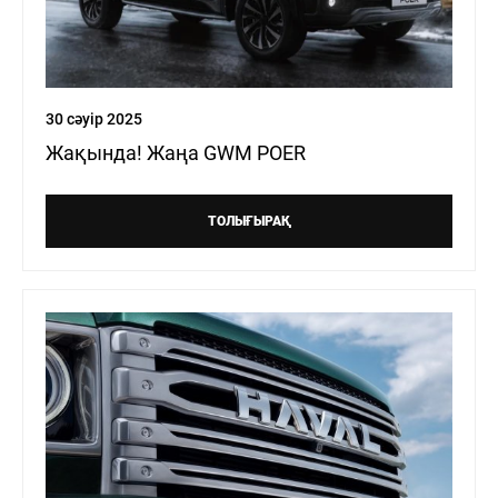
30 сәуір 2025
Жақында! Жаңа GWM POER
ТОЛЫҒЫРАҚ
Н
ЖАҢАЛЫҚТАР
БАЙЛАНЫСТАР
ОНЛАЙН САТЫП АЛУ