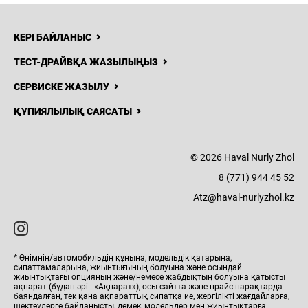
КЕРІ БАЙЛАНЫС
ТЕСТ-ДРАЙВҚА ЖАЗЫЛЫҢЫЗ
СЕРВИСКЕ ЖАЗЫЛУ
ҚҰПИЯЛЫЛЫҚ САЯСАТЫ
© 2026 Haval Nurly Zhol
8 (771) 944 45 52
Atz@haval-nurlyzhol.kz
* Өнімнің/автомобильдің құнына, модельдік қатарына,
сипаттамаларына, жиынтығының болуына және осындай
жиынтықтағы опцияның және/немесе жабдықтың болуына қатысты
ақпарат (бұдан әрі - «Ақпарат»), осы сайтта және прайс-парақтарда
баяндалған, тек қана ақпараттық сипатқа ие, жергілікті жағдайларға,
шектеулерге байланысты, демек, модельдер мен жиынтықтарға