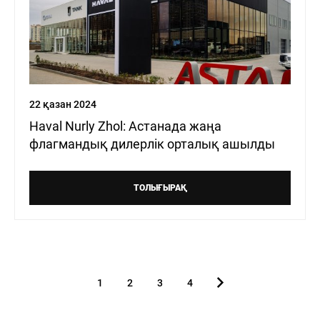
22 қазан 2024
Haval Nurly Zhol: Астанада жаңа
флагмандық дилерлік орталық ашылды
ТОЛЫҒЫРАҚ
1
2
3
4