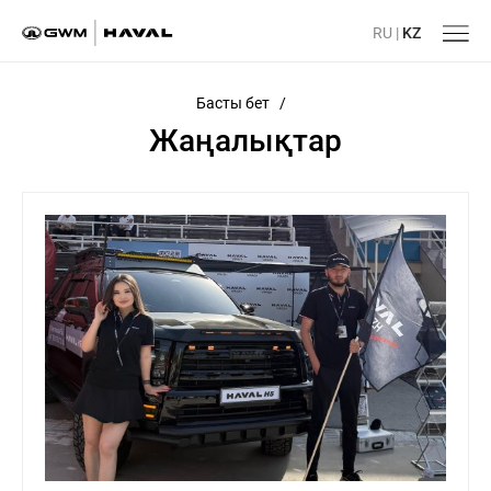
RU
|
KZ
Басты бет
/
Жаңалықтар