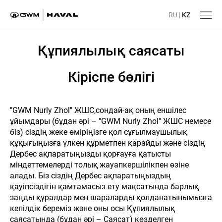
RU
|
KZ
Құпиялылық саясаты
Кіріспе бөлігі
"GWM Nurly Zhol" ЖШС,сондай-ақ оның еншілес
ұйымдары (бұдан әрі – "GWM Nurly Zhol" ЖШС немесе
біз) сіздің жеке өміріңізге қол сұғылмаушылық
құқығыңызға үлкен құрметпен қарайды және сіздің
Дербес ақпаратыңызды қорғауға қатысты
міндеттемелерді толық жауапкершілікпен өзіне
алады. Біз сіздің Дербес ақпаратыңыздың
қауіпсіздігін қамтамасыз ету мақсатында барлық
заңды құралдар мен шараларды қолданатынымызға
кепілдік береміз және оны осы Құпиялылық
саясатында (бұдан әрі – Саясат) көзделген