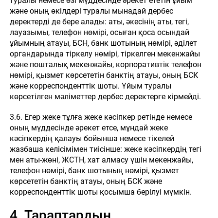
туралы немесе өзі мүддесінде әрекет ететін ұйым
және оның өкілдері туралы мынадай дербес
деректерді де бере алады: аты, әкесінің аты, тегі,
лауазымы, телефон нөмірі, осыған қоса осындай
ұйымның атауы, БСН, банк шотының нөмірі, әділет
органдарында тіркелу нөмірі, тіркелген мекенжайы
және пошталық мекенжайы, корпоративтік телефон
нөмірі, қызмет көрсететін банктің атауы, оның БСК
және корреспонденттік шоты. Ұйым туралы
көрсетілген мәліметтер дербес деректерге кірмейді.
3.6. Егер жеке тұлға жеке кәсіпкер ретінде немесе
оның мүддесінде әрекет етсе, мұндай жеке
кәсіпкердің қалауы бойынша немесе тікелей
жазбаша келісімімен тиісінше: жеке кәсіпкердің тегі
мен аты-жөні, ЖСТН, хат алмасу үшін мекенжайы,
телефон нөмірі, банк шотының нөмірі, қызмет
көрсететін банктің атауы, оның БСК және
корреспонденттік шоты қосымша берілуі мүмкін.
4. Тараптардың