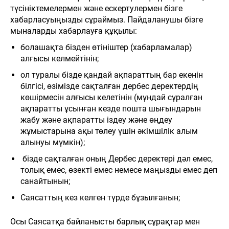
түсініктемелермен және ескертулермен бізге
хабарласуыңызды сұраймыз. Пайдаланушы бізге
мыналарды хабарлауға құқылы:
болашақта бізден өтініштер (хабарламалар)
алғысы келмейтінін;
ол туралы бізде қандай ақпараттың бар екенін
білгісі, өзімізде сақталған дербес деректердің
көшірмесін алғысы келетінін (мұндай сұралған
ақпаратты ұсынған кезде пошта шығындарын
жабу және ақпаратты іздеу және өңдеу
жұмыстарына ақы төлеу үшін әкімшілік алым
алынуы мүмкін);
бізде сақталған оның Дербес деректері дәл емес,
толық емес, өзекті емес немесе маңызды емес деп
санайтынын;
Саясаттың кез келген түрде бұзылғанын;
Осы Саясатқа байланысты барлық сұрақтар мен