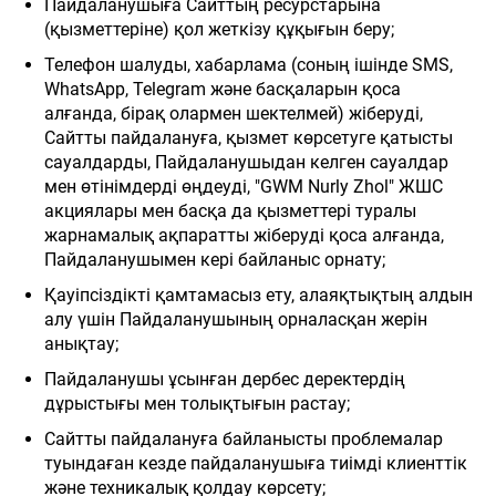
Пайдаланушыға Сайттың ресурстарына
(қызметтеріне) қол жеткізу құқығын беру;
Телефон шалуды, хабарлама (соның ішінде SMS,
WhatsApp, Telegram және басқаларын қоса
алғанда, бірақ олармен шектелмей) жіберуді,
Сайтты пайдалануға, қызмет көрсетуге қатысты
сауалдарды, Пайдаланушыдан келген сауалдар
мен өтінімдерді өңдеуді, "GWM Nurly Zhol" ЖШС
акциялары мен басқа да қызметтері туралы
жарнамалық ақпаратты жіберуді қоса алғанда,
Пайдаланушымен кері байланыс орнату;
Қауіпсіздікті қамтамасыз ету, алаяқтықтың алдын
алу үшін Пайдаланушының орналасқан жерін
анықтау;
Пайдаланушы ұсынған дербес деректердің
дұрыстығы мен толықтығын растау;
Сайтты пайдалануға байланысты проблемалар
туындаған кезде пайдаланушыға тиімді клиенттік
және техникалық қолдау көрсету;