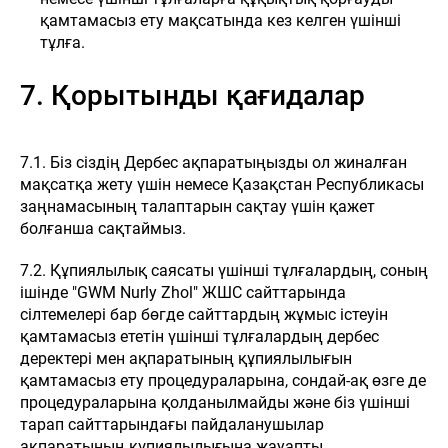
қамтамасыз ету мақсатында кез келген үшінші
тұлға.
7. Қорытынды қағидалар
7.1. Біз сіздің Дербес ақпаратыңызды ол жиналған
мақсатқа жету үшін немесе Қазақстан Республикасы
заңнамасының талаптарын сақтау үшін қажет
болғанша сақтаймыз.
7.2. Құпиялылық саясаты үшінші тұлғалардың, соның
ішінде "GWM Nurly Zhol" ЖШС сайттарында
сілтемелері бар бөгде сайттардың жұмыс істеуін
қамтамасыз ететін үшінші тұлғалардың дербес
деректері мен ақпаратының құпиялылығын
қамтамасыз ету процедураларына, сондай-ақ өзге де
процедураларына қолданылмайды және біз үшінші
тарап сайттарындағы пайдаланушылар
ақпаратының құпиялылығына жауапты