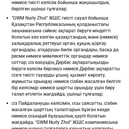
немесе тиісті келісім бойынша жаңашылдық
берілген үшінші тұлғалар;
"GWM Nurly Zhol" ЖШС тиісті сауал бойынша
Қазақстан Республикасының қолданыстағы
заңнамасына сәйкес ақпарат беруге міндетті
болатын кез келген қазақстандық және (немесе)
халықаралық реттеуші орган, құқық қорғау
органдары, атқарушы билік органдары, басқа да
ресми немесе мемлекеттік органдар немесе
соттар; сіз өзіңіздің Дербес ақпаратыңызды
беруге келісім берсеңіз немесе Дербес ақпаратты
сізге тиісті тауарды ұсыну, қызмет көрсету,
жұмысты орындау немесе сізбен жасалған белгілі
бір келісімді немесе шартты орындау үшін беру
талап етілетін жағдайда, үшінші тұлғалар;
сіз Пайдаланушы келісімін, осы саясатты, сізбен
жасалған шарттың талаптарын бұзған кезде
немесе осындай бұзушылық қаупі болатын
жағдайда, "GWM Nurly Zhol" ЖШС компаниясына
немесе үшінші тұлғаларға құқықтық қорғауды