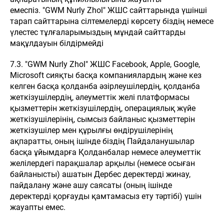
емеспіз. "GWM Nurly Zhol" ЖШС сайттарында үшінші
тарап сайттарына сілтемелерді көрсету біздің немесе
үлестес тұлғаларымыздың мұндай сайттарды
мақұлдауын білдірмейді
7.3. "GWM Nurly Zhol" ЖШС Facebook, Apple, Google,
Microsoft сияқты басқа компаниялардың және кез
келген басқа қолданба әзірлеушілердің, қолданба
жеткізушілердің, әлеуметтік желі платформасы
қызметтерін жеткізушілердің, операциялық жүйе
жеткізушілерінің, сымсыз байланыс қызметтерін
жеткізушілер мен құрылғы өндірушілерінің
ақпаратты, оның ішінде біздің Пайдаланушылар
басқа ұйымдарға Қолданбалар немесе әлеуметтік
желілердегі парақшалар арқылы (немесе осыған
байланысты) ашатын Дербес деректерді жинау,
пайдалану және ашу саясаты (оның ішінде
деректерді қорғауды қамтамасыз ету тәртібі) үшін
жауапты емес.