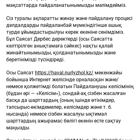
мақсаттарда пайдаланатынымызды мәлімдейміз.
Сіз туралы ақпаратты жинау және пайдалану процесі
делдалдарды пайдаланбай мүмкіндігінше ашық
түрде ұйымдастырылуы керек екеніне сенімдіміз.
Бұл Саясат Дербес деректерді (осы Саясатта
келтірілген анықтамаға сәйкес) нақты қалай
жинайтынымызды, қолданатынымызды және
беретінімізді түсіндіреді.
Осы Саясат
https://haval.nurlyzhol.kz/
мекенжайы
бойынша Интернет желісінде орналасқан және/
немесе қолжетімді болатын Пайдаланушы келісімінің
(бұдан әрі — «Келісім»), сондай-ақ сізбен жасалған
басқа да шарттардың (оның ішінде өтінімдер,
тапсырыс-өкімдемелер, келісімдер және т. б.
нысанда) немесе сізбен жасалуы ықтимал
шарттардың ажырамас бөлігі екенін есте сақтау
маңызды.