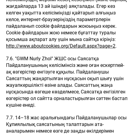
жағдайларда 13 ай ішінде) аяқталады. Егер кез
келген уақытта келісіміңізді қайтарып алғыңыз
келсе, интернет-браузеріңіздің параметрлерін
пайдаланып cookie файлдарын жоюыңыз керек.
Cookie файлдарын жою немесе бұғаттау туралы
қосымша ақпарат алу үшін мына сайтқа кіріңіз:
http://www.aboutcookies.org/Default.aspx?page=2
.
7.6. "GWM Nurly Zhol" ЖШС осы Саясатқа
Пайдаланушының келісімінсіз және оған ескертпей-
ақ өзгерістер енгізуге құқылы. Пайдаланушы
Саясаттың жаңартылған нұсқасын оқып шығу үшін
жауапкершілікті өзіне алады. Саясаттың жаңа
нұсқасында өзгеше көзделмесе, Саясатқа енгізілген
өзгерістер ол сайтта орналастырылған сәттен бастап
күшіне енеді.
7.7. 14–18 жас аралығындағы Пайдаланушылар осы
Құпиялылық саясатының талаптарын ата-
аналарымен немесе өзге де заңды өкілдерімен