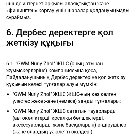
ішінде интернет арқылы алаяқтықтан және
«фишингтен» қорғау үшін шаралар қолдануыңызды
сұраймыз.
6. Дербес деректерге қол
жеткізу құқығы
6.1. "GWM Nurly Zhol" ЖШС (оның атынан
жұмыскерлеріне) компаниясына қоса,
Пайдаланушының Дербес деректеріне қол жеткізу
құқығын келесі тұлғалар алуы мүмкін:
"GWM Nurly Zhol" ЖШС ЖШС-ның кез келген
үлестес жеке және (немесе) заңды тұлғалары;
"GWM Nurly Zhol" ЖШС сататын тауарларды
(автокөліктерді, қосалқы бөлшектерді,
аксессуарларды және басқаларын) өндірушілер
(және олардың уәкілетті өкілдері);