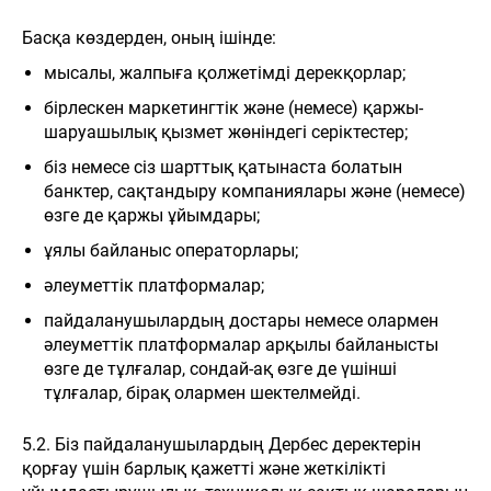
Басқа көздерден, оның ішінде:
мысалы, жалпыға қолжетімді дерекқорлар;
бірлескен маркетингтік және (немесе) қаржы-
шаруашылық қызмет жөніндегі серіктестер;
біз немесе сіз шарттық қатынаста болатын
банктер, сақтандыру компаниялары және (немесе)
өзге де қаржы ұйымдары;
ұялы байланыс операторлары;
әлеуметтік платформалар;
пайдаланушылардың достары немесе олармен
әлеуметтік платформалар арқылы байланысты
өзге де тұлғалар, сондай-ақ өзге де үшінші
тұлғалар, бірақ олармен шектелмейді.
5.2. Біз пайдаланушылардың Дербес деректерін
қорғау үшін барлық қажетті және жеткілікті