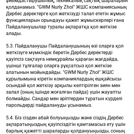
ұйымдастырушылық, техникалық сақтық шараларын
қолданамыз. "GWM Nurly Zhol" ЖШС компаниясының
Дербес деректерге қол жеткізуді талап ететін жұмыс
функцияларын орындауы қажет жұмыскерлері ғана
Пайдаланушылар туралы ақпаратқа қол жеткізе
алады.
5.3. Пайдаланушы Пайдаланушының өзі оларға қол
жеткізуге мүмкіндік беретін Дербес деректерді
қауіпсіз сақтауға немқұрайлы қараған жағдайда,
үшінші тұлғалар оларға рұқсатсыз қол жеткізе
алатынын мойындайды. "GWM Nurly Zhol" ЖШС
құрылымына кіретін компаниялардың ешқайсысы
осындай қол жеткізу арқылы келтірілген зиян мен
залал (оның ішінде жоғалған пайда) үшін жауапты
болмайды. Сандар мен әріптерден тұратын күрделі
парольдерді пайдалануды ұсынамыз.
5.4. Біз сізден абай болуыңызды және сіздің Дербес
ақпаратыңыздың қауіпсіздігін қамтамасыз ету үшін
барлық қажетті шараларды қолдануыңызды, соның