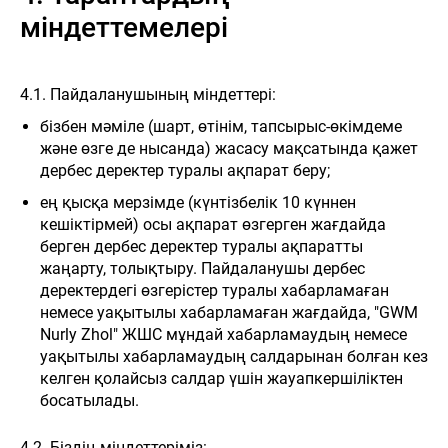
міндеттемелері
4.1. Пайдаланушының міндеттері:
бізбен мәміле (шарт, өтінім, тапсырыс-өкімдеме
және өзге де нысанда) жасасу мақсатында қажет
дербес деректер туралы ақпарат беру;
ең қысқа мерзімде (күнтізбелік 10 күннен
кешіктірмей) осы ақпарат өзгерген жағдайда
берген дербес деректер туралы ақпаратты
жаңарту, толықтыру. Пайдаланушы дербес
деректердегі өзгерістер туралы хабарламаған
немесе уақытылы хабарламаған жағдайда, "GWM
Nurly Zhol" ЖШС мұндай хабарламаудың немесе
уақытылы хабарламаудың салдарынан болған кез
келген қолайсыз салдар үшін жауапкершіліктен
босатылады.
4.2. Біздің міндеттеріміз: