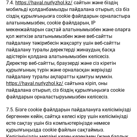
7.4.
https://haval.nurlyzhol.kz/
сайтын және біздің
мобильді қолданбамызды пайдалана отырып, сіз біз
сіздің құрылғыңызға cookie файлдарын орналастыра
алатынымызбен, cookie файлдарын, IP
мекенжайларын сақтай алатынымызбен және оларға
қол жеткізе алатынымызбен және веб-сайтты
пайдалану тәжірибесін жақсарту үшін веб-сайтты
пайдалану туралы деректерді жинаудың басқа
әдістерін қолдана алатынымызбен келісесіз.
Деректер веб-сайтты, браузерді және сіз кіретін
құрылғының түрін және орналасқан жеріңізді
пайдалану туралы ақпаратты қамтуы мүмкін.
https://haval.nurlyzhol.kz/
сайтына кіріп, оны
пайдалана отырып, сіз біздің құрылғыңызға cookie
файлдарын орналастыруымызбен келісесіз.
7.5. Бізге cookie файлдарын пайдалануға келісіміңізді
бергеннен кейін, сайтқа келесі кіру үшін келісіміңізді
есте сақтау үшін біз компьютеріңізде немесе
құрылғыңызда cookie файлын сақтаймыз.
Келісіміңіздің мерзімі кезең-кезеңімен (және барлық