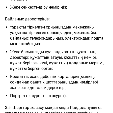
Жеке сәйкестендіру нөміріңіз;
Байланыс деректеріңіз:
тұрақты тіркелген орныңыздың мекенжайы,
уақытша тіркелген орныңыздың мекенжайы,
байланыс телефондарыңыз, электрондық пошта
мекенжайыңыз;
Жеке басыңызды куәландыратын құжаттың
деректері: құжаттың атауы, құжаттың нөмірі,
құжат берілген күні, құжаттың қолданыс мерзімі,
құжатты берген орган;
Кредиттік және дебеттік карталарыңыздың,
сондай-ақ банктік шоттарыңыздың нөмірлері
және өзге де төлем деректері;
Портреттік сурет (фотосурет).
3.5. Шарттар жасасу мақсатында Пайдаланушы өзі