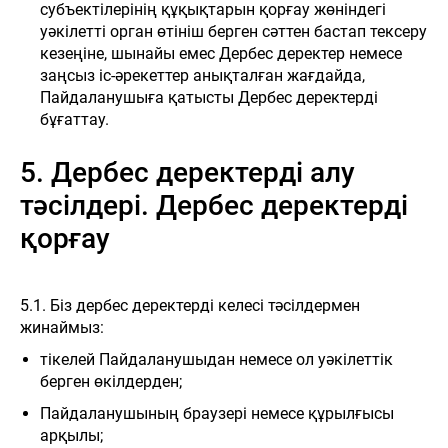
субъектілерінің құқықтарын қорғау жөніндегі
уәкілетті орган өтініш берген сәттен бастап тексеру
кезеңіне, шынайы емес Дербес деректер немесе
заңсыз іс-әрекеттер анықталған жағдайда,
Пайдаланушыға қатысты Дербес деректерді
бұғаттау.
5. Дербес деректерді алу
тәсілдері. Дербес деректерді
қорғау
Н
ЖАҢАЛЫҚТАР
БАЙЛАНЫСТАР
ОНЛАЙН САТЫП АЛУ
5.1. Біз дербес деректерді келесі тәсілдермен
жинаймыз:
тікелей Пайдаланушыдан немесе ол уәкілеттік
берген өкілдерден;
Пайдаланушының браузері немесе құрылғысы
арқылы;