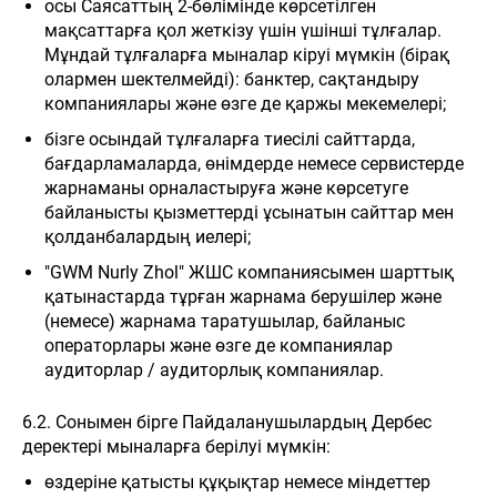
осы Саясаттың 2-бөлімінде көрсетілген
мақсаттарға қол жеткізу үшін үшінші тұлғалар.
Мұндай тұлғаларға мыналар кіруі мүмкін (бірақ
олармен шектелмейді): банктер, сақтандыру
компаниялары және өзге де қаржы мекемелері;
бізге осындай тұлғаларға тиесілі сайттарда,
бағдарламаларда, өнімдерде немесе сервистерде
жарнаманы орналастыруға және көрсетуге
байланысты қызметтерді ұсынатын сайттар мен
қолданбалардың иелері;
"GWM Nurly Zhol" ЖШС компаниясымен шарттық
қатынастарда тұрған жарнама берушілер және
(немесе) жарнама таратушылар, байланыс
операторлары және өзге де компаниялар
аудиторлар / аудиторлық компаниялар.
6.2. Сонымен бірге Пайдаланушылардың Дербес
деректері мыналарға берілуі мүмкін:
өздеріне қатысты құқықтар немесе міндеттер