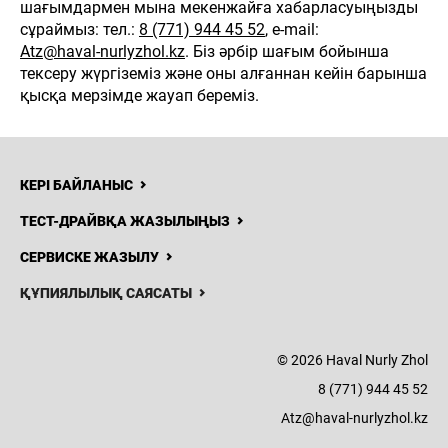
шағымдармен мына мекенжайға хабарласуыңызды
сұраймыз: тел.:
8 (771) 944 45 52
, e-mail:
Atz@haval-nurlyzhol.kz
. Біз әрбір шағым бойынша
тексеру жүргіземіз және оны алғаннан кейін барынша
қысқа мерзімде жауап береміз.
КЕРІ БАЙЛАНЫС
ТЕСТ-ДРАЙВҚА ЖАЗЫЛЫҢЫЗ
СЕРВИСКЕ ЖАЗЫЛУ
ҚҰПИЯЛЫЛЫҚ САЯСАТЫ
© 2026 Haval Nurly Zhol
8 (771) 944 45 52
Atz@haval-nurlyzhol.kz