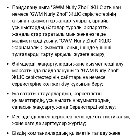
Пайдаланушыға "GWM Nurly Zhol" ЖШС атынан
немесе "GWM Nurly Zhol" ЖШС серіктестерінің
атынан қызметтер жаңартуларын, арнайы
ұсыныстарды, бағалар туралы ақпаратты,
жаңалықтар таратылымын және өзге де
мәліметтерді ұсыну. "GWM Nurly Zhol" ЖШС
жарнамалық қызметін, оның ішінде үшінші
тұлғаларды тарту арқылы жүзеге асыру;
Өнімдерді, жаңартуларды және қызметтерді алу
мақсатында пайдаланушыға
"GWM Nurly Zhol"
ЖШС
серіктестерінің сайттарына немесе
сервистеріне қол жеткізу құқығын беру;
Біз сататын тауарлардың, көрсетілетін
қызметтердің, ұсынылатын жұмыстардың
сапасын жақсарту, жаңа Сервистерді әзірлеу;
Иесіздендірілген деректер негізінде статистикалық
және өзге де зерттеулер жүргізу;
Біздің компаниялардың қызметін талдау және