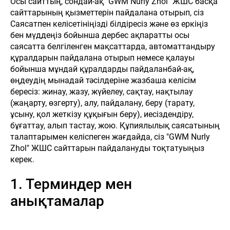
Осы сайттың, сондай-ақ "GWM Nurly Zhol" ЖШС басқа
сайттарының қызметтерін пайдалана отырып, сіз
Саясатпен келісетініңізді білдіресіз және өз еркіңіз
бен мүддеңіз бойынша дербес ақпаратты осы
саясатта белгіленген мақсаттарда, автоматтандыру
құралдарын пайдалана отырып немесе қалауы
бойынша мұндай құралдарды пайдаланбай-ақ,
өңдеудің мынадай тәсілдеріне жазбаша келісім
бересіз: жинау, жазу, жүйелеу, сақтау, нақтылау
(жаңарту, өзгерту), алу, пайдалану, беру (тарату,
ұсыну, қол жеткізу құқығын беру), иесіздендіру,
бұғаттау, алып тастау, жою. Құпиялылық саясатының
талаптарымен келіспеген жағдайда, сіз "GWM Nurly
Zhol" ЖШС сайттарын пайдалануды тоқтатуыңыз
керек.
1. Терминдер мен
анықтамалар