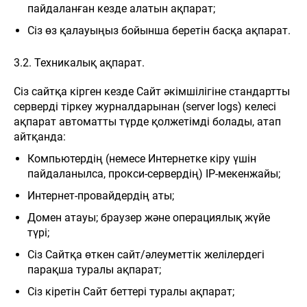
пайдаланған кезде алатын ақпарат;
Сіз өз қалауыңыз бойынша беретін басқа ақпарат.
3.2. Техникалық ақпарат.
Сіз сайтқа кірген кезде Сайт әкімшілігіне стандартты
серверді тіркеу журналдарынан (server logs) келесі
ақпарат автоматты түрде қолжетімді болады, атап
айтқанда:
Компьютердің (немесе Интернетке кіру үшін
пайдаланылса, прокси-сервердің) IP-мекенжайы;
Интернет-провайдердің аты;
Домен атауы; браузер және операциялық жүйе
түрі;
Сіз Сайтқа өткен сайт/әлеуметтік желілердегі
парақша туралы ақпарат;
Сіз кіретін Сайт беттері туралы ақпарат;