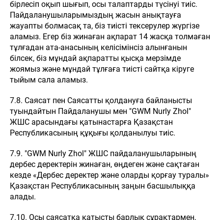
бірлесіп оқып шығып, осы талаптарды түсінуі тиіс.
Пайдаланушыларымыздың жасын анықтауға
жауапты болмасақ та, біз тиісті тексерулер жүргізе
аламыз. Егер біз жинаған ақпарат 14 жасқа толмаған
тұлғадан ата-анасының келісімінсіз алынғанын
білсек, біз мұндай ақпаратты қысқа мерзімде
жоямыз және мұндай тұлғаға тиісті сайтқа кіруге
тыйым сала аламыз.
7.8. Саясат пен Саясатты қолдануға байланысты
туындайтын Пайдаланушы мен "GWM Nurly Zhol"
ЖШС арасындағы қатынастарға Қазақстан
Республикасының құқығы қолданылуы тиіс.
7.9. "GWM Nurly Zhol" ЖШС пайдаланушыларының
дербес деректерін жинаған, өңдеген және сақтаған
кезде «Дербес деректер және оларды қорғау туралы»
Қазақстан Республикасының заңын басшылыққа
алады.
7.10. Осы саясатқа қатысты барлық сұрақтармен,