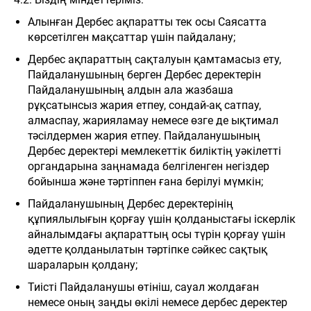
Алынған Дербес ақпаратты тек осы Саясатта
көрсетілген мақсаттар үшін пайдалану;
Дербес ақпараттың сақталуын қамтамасыз ету,
Пайдаланушының берген Дербес деректерін
Пайдаланушының алдын ала жазбаша
рұқсатынсыз жария етпеу, сондай-ақ сатпау,
алмаспау, жарияламау немесе өзге де ықтимал
тәсілдермен жария етпеу. Пайдаланушының
Дербес деректері мемлекеттік биліктің уәкілетті
органдарына заңнамада белгіленген негіздер
бойынша және тәртіппен ғана берілуі мүмкін;
Пайдаланушының Дербес деректерінің
құпиялылығын қорғау үшін қолданыстағы іскерлік
айналымдағы ақпараттың осы түрін қорғау үшін
әдетте қолданылатын тәртіпке сәйкес сақтық
шараларын қолдану;
Тиісті Пайдаланушы өтініш, сауал жолдаған
немесе оның заңды өкілі немесе дербес деректер