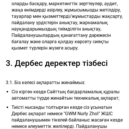
оларды басқару, маркетингтік зерттеулер, аудит,
жаңа өнімдерді әзірлеу, жұмысымызды жетілдіру,
тауарлар мен қызметтерді/жұмыстарды жақсарту,
пайдалану үрдістерін анықтау, жарнамалық
науқандарымыздың тиімділігін анықтау,
Пайдаланушылардың қанағаттану дәрежесін
бағалау және оларға қолдау көрсету сияқты
қызмет түрлерін жүзеге асыру.
3. Дербес деректер тізбесі
3.1. Біз келесі ақпаратты жинаймыз:
Сіз кірген кезде Сайттың бағдарламалық құралы
автоматты түрде жинайтын техникалық ақпарат;
Тиісті нысанды толтырған кезде сіз ұсынатын
Дербес ақпарат немесе "GWM Nurly Zhol" ЖШС
пайдаланушымен тікелей байланыс жасаған кезде
немесе әлеуметтік желілерді. Пайдаланушы