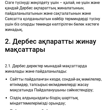
Сізге түсінуді жеңілдету үшін – қалай, не үшін және
қандай Дербес ақпараттың жиналатынын,
пайдаланылатынын және сақталатынын және
Саясатта қолданылатын кейбір терминдерді түсіну
үшін біз оларды төменде келтірілген бөлек кестеге
жинадық.
2. Дербес ақпаратты жинау
мақсаттары
2.1. Дербес деректер мынадай мақсаттарда
жиналады және пайдаланылады:
Сайтты пайдаланған кезде, сондай-ақ мәмілелер,
өтінімдер, тапсырыс-өкімдемелерді жасау
мақсатында Пайдаланушыны сәйкестендіру;
Сіздің алдыңыздағы біздің шарттық
міндеттемелерімізді орындау;