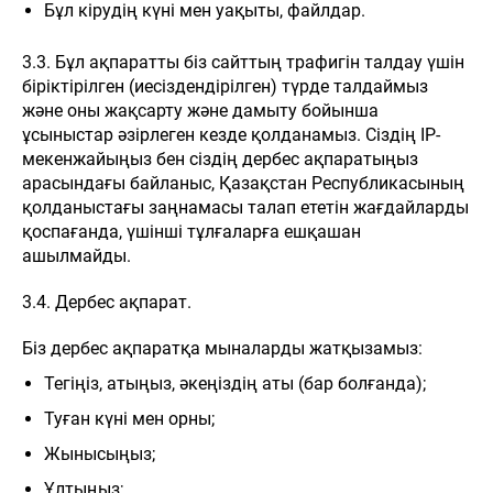
Бұл кірудің күні мен уақыты, файлдар.
3.3. Бұл ақпаратты біз сайттың трафигін талдау үшін
біріктірілген (иесіздендірілген) түрде талдаймыз
және оны жақсарту және дамыту бойынша
ұсыныстар әзірлеген кезде қолданамыз. Сіздің IP-
мекенжайыңыз бен сіздің дербес ақпаратыңыз
арасындағы байланыс, Қазақстан Республикасының
қолданыстағы заңнамасы талап ететін жағдайларды
қоспағанда, үшінші тұлғаларға ешқашан
ашылмайды.
3.4. Дербес ақпарат.
Біз дербес ақпаратқа мыналарды жатқызамыз:
Тегіңіз, атыңыз, әкеңіздің аты (бар болғанда);
Туған күні мен орны;
Жынысыңыз;
Ұлтыңыз;