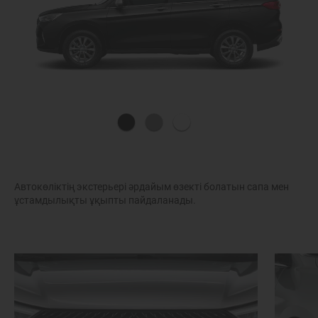
Автокөліктің экстерьері әрдайым өзекті болатын сапа мен
ұстамдылықты ұқыпты пайдаланады.