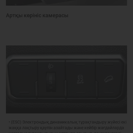
Артқы көрініс камерасы
• (ESC) Электрондық динамикалық тұрақтандыру жүйесі екі
жаққа лақтыру қаупін азайтады және кейбір жағдайларда