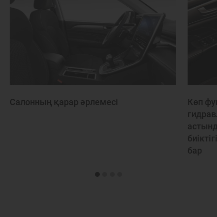
Салонның қарар әрлемесі
Көп фу
гидрав
астын
биікті
бар