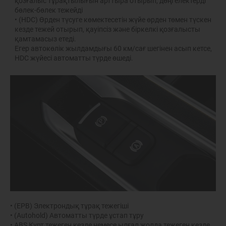
қозғалыс тұрақтылығын арттыра отырып, дөңгелектерді
бөлек-бөлек тежейді
• (HDC) Өрден түсуге көмектесетін жүйе өрден төмен түскен
кезде тежей отырып, қауіпсіз және біркелкі қозғалысты
қамтамасыз етеді.
Егер автокөлік жылдамдығы 60 км/сағ шегінен асып кетсе,
HDC жүйесі автоматты түрде өшеді.
• (EPB) Электрондық тұрақ тежегіші
• (Autohold) Автоматты түрде ұстап тұру
• ABS Күрт тежеген кезде немесе ылғал жолда тежеген кезде