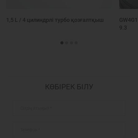
1,5 L / 4 цилиндрлі турбо қозғалтқыш
GW4G15
9.3
КӨБІРЕК БІЛУ
Сіздің атыңыз
*
Телефон
*