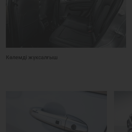
Көлемді жүксалғыш