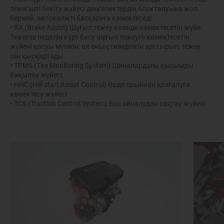
тежегішті бекіту жүйесі дөңгелектердің блокталуына жол
бермей, автокөлікті басқаруға көмектеседі
• BA (Brake Assist) Шұғыл тежеу кезінде көмектесетін жүйе.
Тежегіш педалін күрт басу шұғыл тежеуге көмектесетін
жүйені қосуы мүмкін, ол оның тиімділігін арттырып, тежеу
ізін қысқартады.
• TPMS (Tire Monitoring System) Шиналардағы қысымды
бақылау жүйесі
• HHC (Hill-start Assist Control) Өрде орыннан қозғалуға
көмектесу жүйесі
• TCS (Traction Control System) Бос айналудан сақтау жүйесі